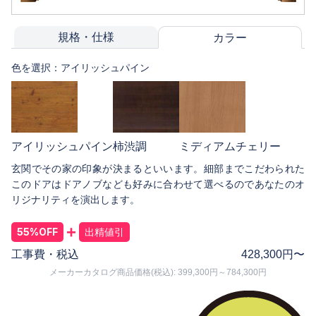
規格・仕様
カラー
色を選択：
アイリッシュパイン
アイリッシュパイン
柿渋調
ミディアムチェリー
玄関でその家の印象が決まるといいます。細部までこだわられた
このドアはドアノブなども好みに合わせて選べるのであなたのオ
リジナリティを演出します。
+
55%OFF
出精値引
工事費・税込
428,300
円〜
メーカーカタログ商品価格(税込): 399,300円～784,300円