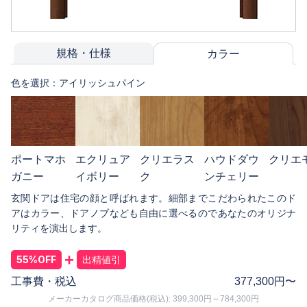
規格・仕様
カラー
色を選択：
アイリッシュパイン
ポートマホ
エクリュア
クリエラス
ハウドダウ
クリエ
ガニー
イボリー
ク
ンチェリー
玄関ドアは住宅の顔と呼ばれます。細部までこだわられたこのド
アはカラー、ドアノブなども自由に選べるのであなたのオリジナ
リティを演出します。
+
55%OFF
出精値引
工事費・税込
377,300
円〜
メーカーカタログ商品価格(税込): 399,300円～784,300円