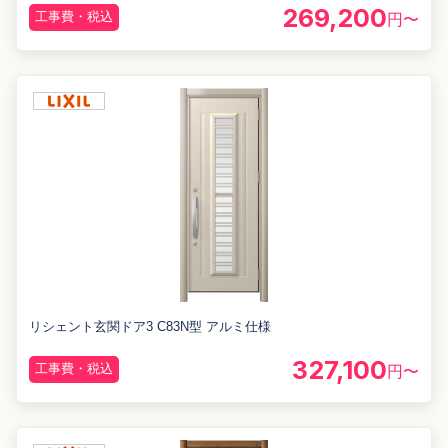
269,200
工事費・税込
円〜
リシェント玄関ドア3 C83N型 アルミ仕様
327,100
工事費・税込
円〜