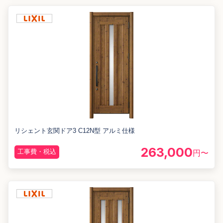
リシェント玄関ドア3 C12N型 アルミ仕様
263,000
工事費・税込
円〜