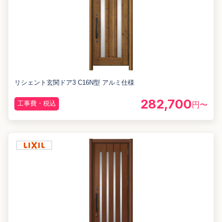
リシェント玄関ドア3 C16N型 アルミ仕様
282,700
工事費・税込
円〜