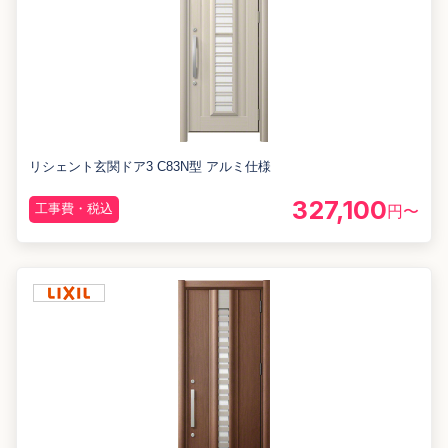
リシェント玄関ドア3 C83N型 アルミ仕様
327,100
工事費・税込
円〜