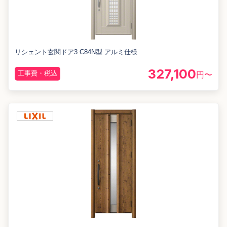
リシェント玄関ドア3 C84N型 アルミ仕様
327,100
工事費・税込
円〜