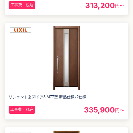
313,200
工事費・税込
円〜
リシェント玄関ドア3 M77型 断熱仕様k2仕様
335,900
工事費・税込
円〜