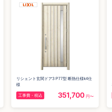
リシェント玄関ドア3 P77型 断熱仕様k4仕
様
351,700
工事費・税込
円〜