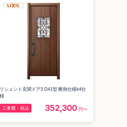
リシェント玄関ドア3 D41型 断熱仕様k4仕
様
352,300
工事費・税込
円〜