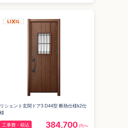
リシェント玄関ドア3 D44型 断熱仕様k2仕
様
384,700
工事費・税込
円〜