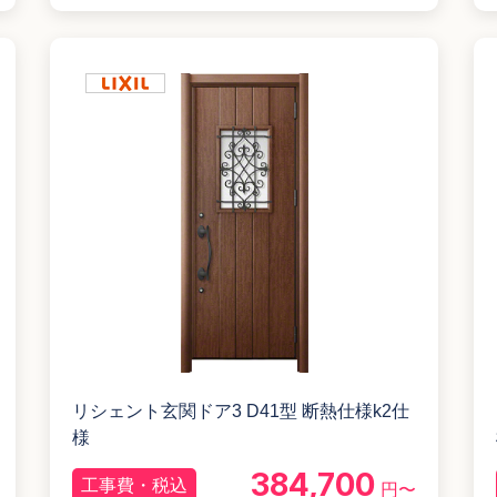
リシェント玄関ドア3 D41型 断熱仕様k2仕
様
384,700
工事費・税込
円〜