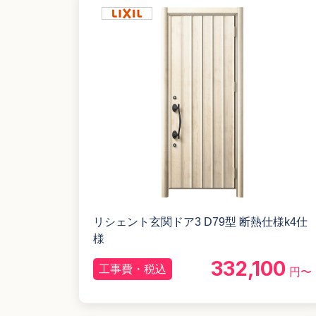
リシェント玄関ドア3 D79型 断熱仕様k4仕
様
332,100
工事費・税込
円〜