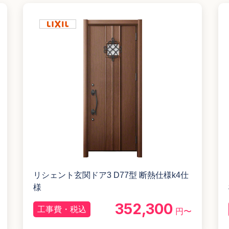
リシェント玄関ドア3 D77型 断熱仕様k4仕
様
352,300
工事費・税込
円〜