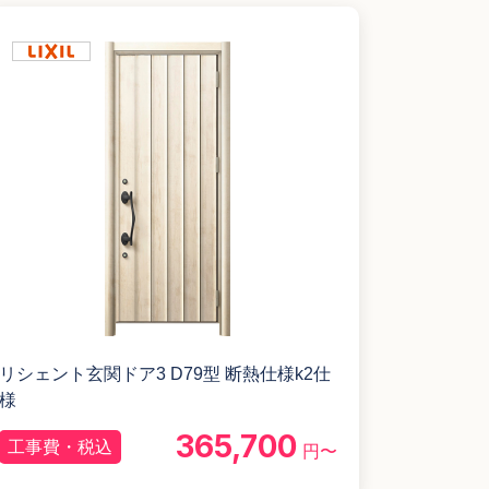
リシェント玄関ドア3 D79型 断熱仕様k2仕
様
365,700
工事費・税込
円〜