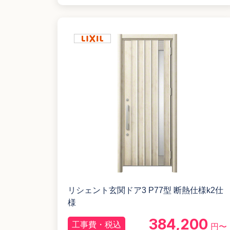
リシェント玄関ドア3 P77型 断熱仕様k2仕
様
384,200
工事費・税込
円〜