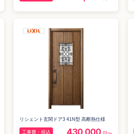
リシェント玄関ドア3 41N型 高断熱仕様
430,000
工事費・税込
円〜