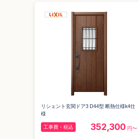
リシェント玄関ドア3 D44型 断熱仕様k4仕
様
352,300
工事費・税込
円〜